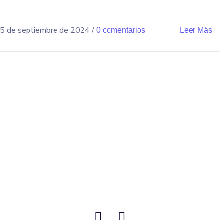
5 de septiembre de 2024
/
0 comentarios
Leer Más
business@grupo-planb.com
(503) 2519 8596
Escucha nuestro Podcast en: