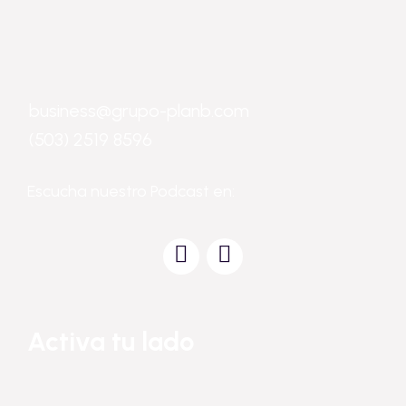
business@grupo-planb.com
(503) 2519 8596
Escucha nuestro Podcast en:
Activa tu lado